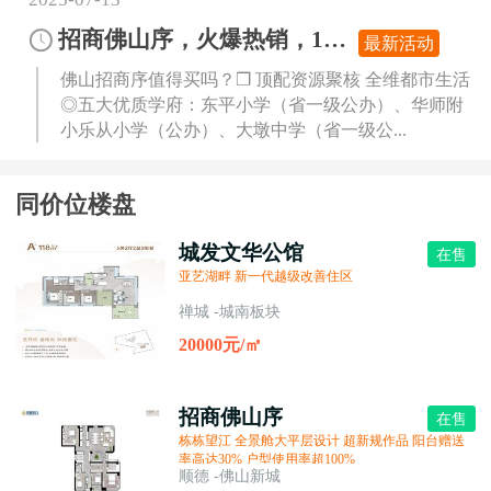
招商佛山序，火爆热销，18000起
最新活动
佛山招商序值得买吗？❒ 顶配资源聚核 全维都市生活
◎五大优质学府：东平小学（省一级公办）、华师附
小乐从小学（公办）、大墩中学（省一级公...
同价位楼盘
城发文华公馆
在售
亚艺湖畔 新一代越级改善住区
禅城 -城南板块
20000元/㎡
招商佛山序
在售
栋栋望江 全景舱大平层设计 超新规作品 阳台赠送
率高达30% 户型使用率超100%
顺德 -佛山新城