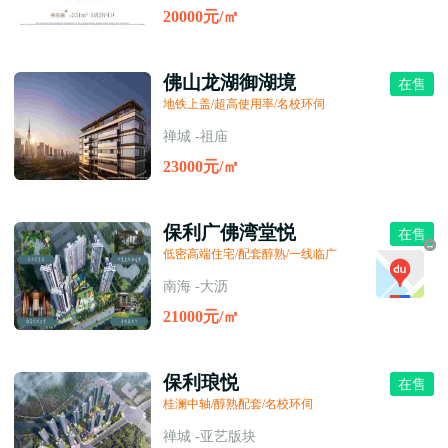
20000元/㎡
佛山龙湖御湖境
在售
地铁上盖/超高使用率/名校环伺
禅城 -祖庙
23000元/㎡
保利广佛湾堂悦
在售
低密高端住宅/配套醇熟/一线临广
南海 -大沥
21000元/㎡
保利琅悦
在售
桂澜中轴/醇熟配套/名校环伺
禅城 -亚艺版块