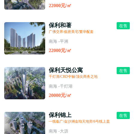
22000元/㎡
保利和著
在售
广佛交界/低密美宅/繁华配套
南海 -平洲
22000元/㎡
保利天悦公寓
在售
千灯湖/CBD中轴/顶尖商务之地
南海 -千灯湖
20000元/㎡
保利锦上
在售
一线临广/金沙洲金珀天地旁/6号线上盖
南海 -大沥