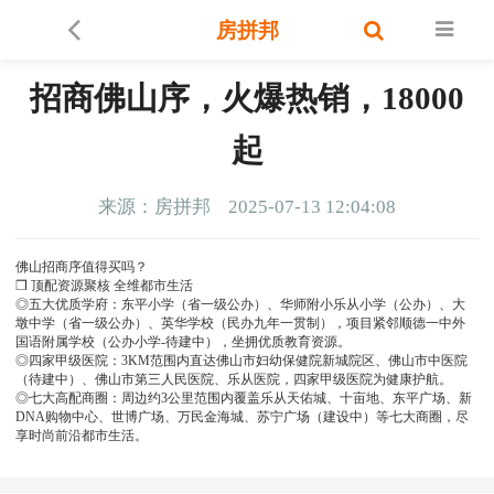
房拼邦
招商佛山序，火爆热销，18000
起
来源：房拼邦
2025-07-13 12:04:08
佛山招商序值得买吗？
❒ 顶配资源聚核 全维都市生活
◎五大优质学府：东平小学（省一级公办）、华师附小乐从小学（公办）、大
墩中学（省一级公办）、英华学校（民办九年一贯制），项目紧邻顺德一中外
国语附属学校（公办小学-待建中），坐拥优质教育资源。
◎四家甲级医院：3KM范围内直达佛山市妇幼保健院新城院区、佛山市中医院
（待建中）、佛山市第三人民医院、乐从医院，四家甲级医院为健康护航。
◎七大高配商圈：周边约3公里范围内覆盖乐从天佑城、十亩地、东平广场、新
DNA购物中心、世博广场、万民金海城、苏宁广场（建设中）等七大商圈，尽
享时尚前沿都市生活。