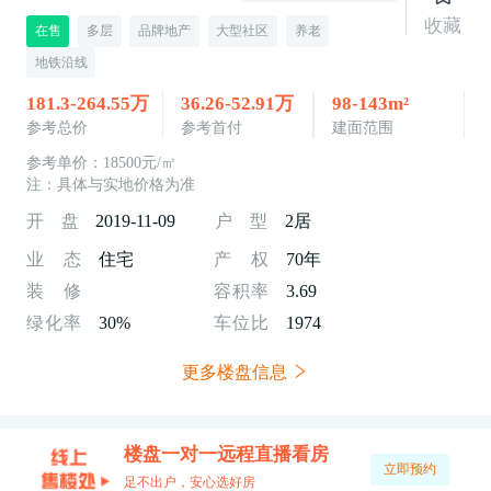
收藏
在售
多层
品牌地产
大型社区
养老
地铁沿线
181.3-264.55万
36.26-52.91万
98-143m²
参考总价
参考首付
建面范围
参考单价：18500元/㎡
注：具体与实地价格为准
开 盘
2019-11-09
户 型
2居
业
态
住宅
产
权
70年
装
修
容
积
率
3.69
绿
化
率
30%
车
位
比
1974
更多楼盘信息
楼盘一对一远程直播看房
立即预约
足不出户，安心选好房