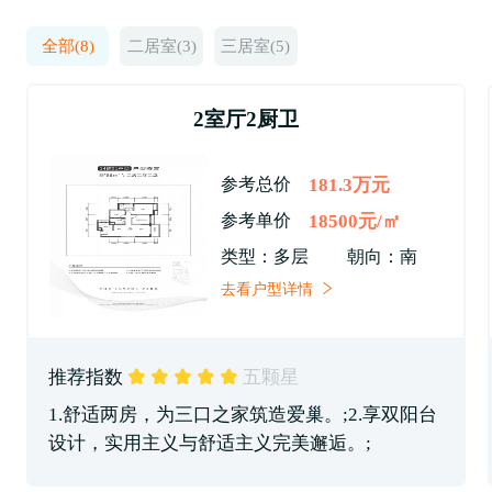
全部(8)
二居室(3)
三居室(5)
2室厅2厨卫
181.3万元
参考总价
18500元/㎡
参考单价
类型：多层
朝向：南
去看户型详情
推荐指数
五颗星
1.舒适两房，为三口之家筑造爱巢。;2.享双阳台
设计，实用主义与舒适主义完美邂逅。;