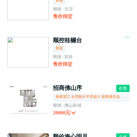
新规
顺德 -北滘
售价待定
顺控桂樾台
新盘
顺德 -容桂
售价待定
招商佛山序
在售
栋栋望江 全景舱大平层设计 超新规作品 阳台赠送率高达30% 户型使用率超100%
顺德 -佛山新城
20000元/㎡
顺伦海心明月