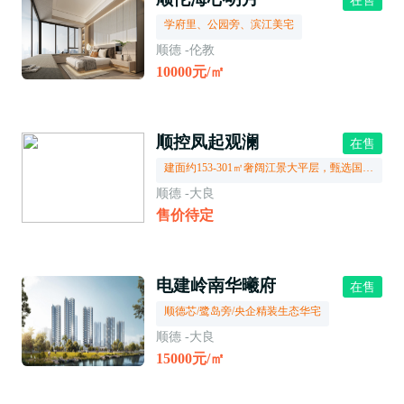
在售
学府里、公园旁、滨江美宅
顺德 -伦教
10000元/㎡
顺控凤起观澜
在售
建面约153-301㎡奢阔江景大平层，甄选国际一线奢装，以极致审美，呈现空间艺术的魅力，理想圈层场域由此开启。
顺德 -大良
售价待定
电建岭南华曦府
在售
顺德芯/鹭岛旁/央企精装生态华宅
顺德 -大良
15000元/㎡