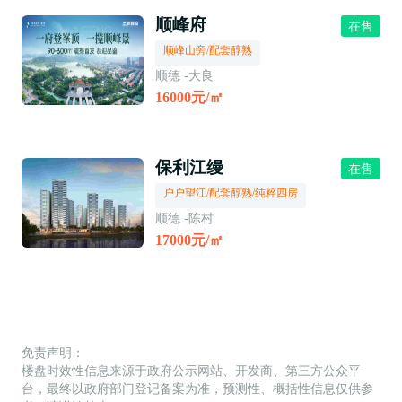
顺峰府
在售
顺峰山旁/配套醇熟
顺德 -大良
16000元/㎡
保利江缦
在售
户户望江/配套醇熟/纯粹四房
顺德 -陈村
17000元/㎡
免责声明：
楼盘时效性信息来源于政府公示网站、开发商、第三方公众平
台，最终以政府部门登记备案为准，预测性、概括性信息仅供参