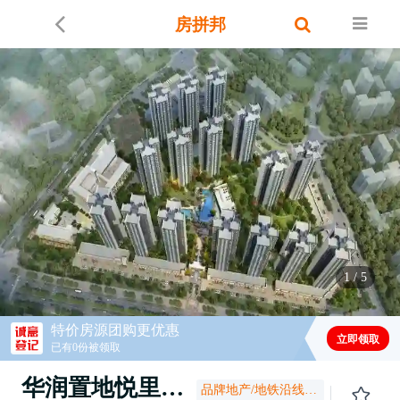
房拼邦
1
/
5
特价房源团购更优惠
立即领取
已有0份被领取
华润置地悦里公馆
品牌地产/地铁沿线/花园洋房