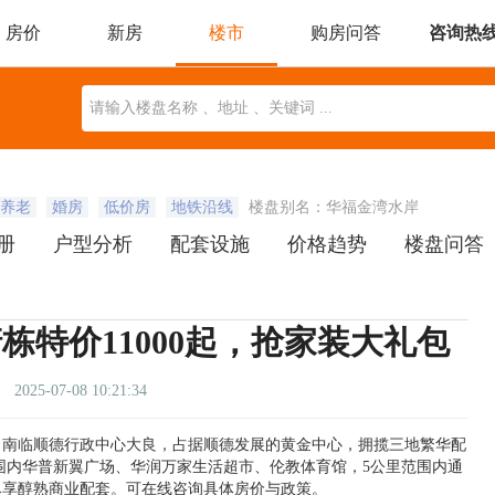
房价
新房
楼市
购房问答
咨询热
委托找房
本地楼市
近期开盘
楼盘动态
地图找房
养老
婚房
低价房
地铁沿线
楼盘别名：华福金湾水岸
册
户型分析
配套设施
价格趋势
楼盘问答
特价11000起，抢家装大礼包
2025-07-08 10:21:34
，南临顺德行政中心大良，占据顺德发展的黄金中心，拥揽三地繁华配
范围内华普新翼广场、华润万家生活超市、伦教体育馆，5公里范围内通
尽享醇熟商业配套。可在线咨询具体房价与政策。