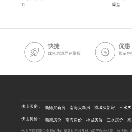
11
爆盘
快捷
优惠
优惠房源尽在掌握
预留您
佛山买房：
顺德买新房
南海买新房
禅城买新房
三水买
佛山房价：
顺德房价
南海房价
禅城房价
三水房价
高
佛山房拼邦提供全新的佛山楼盘动态以及佛山房产楼市信息，包括佛山