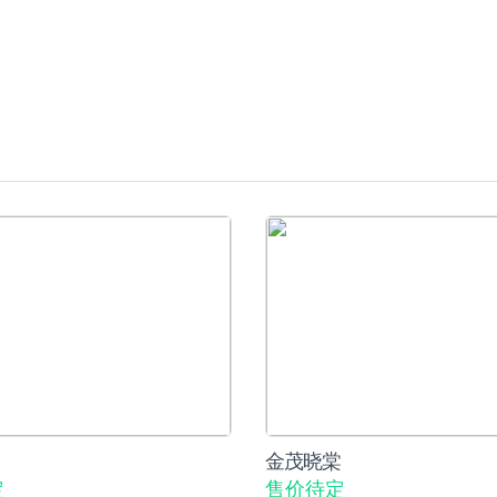
金茂晓棠
定
售价待定