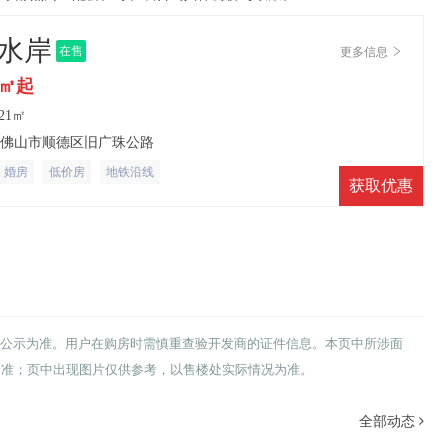
水岸
在售
更多信息
/㎡起
121㎡
省佛山市顺德区旧广珠公路
婚房
低价房
地铁沿线
获取优惠
公示为准。用户在购房时需慎重查验开发商的证件信息。本页中所涉面
为准；页中出现图片仅供参考，以售楼处实际情况为准。
全部动态