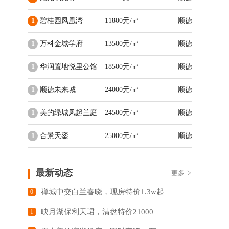
1
碧桂园凤凰湾
11800元/㎡
顺德
1
万科金域学府
13500元/㎡
顺德
1
华润置地悦里公馆
18500元/㎡
顺德
1
顺德未来城
24000元/㎡
顺德
1
美的绿城凤起兰庭
24500元/㎡
顺德
1
合景天銮
25000元/㎡
顺德
最新动态
更多
禅城中交白兰春晓，现房特价1.3w起
0
映月湖保利天珺，清盘特价21000
1