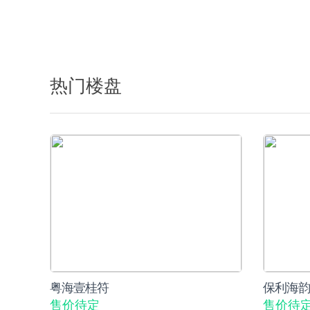
热门楼盘
粤海壹桂符
保利海韵
售价待定
售价待