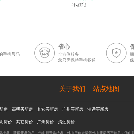
4代住宅
省心
的手机号码
全方位服务
拥
您只需保持手机畅通
保
关于我们
站点地图
新房
高明买新房
其它买新房
广州买新房
清远买新房
明房价
其它房价
广州房价
清远房价
新楼盘、新房开盘信息、佛山新开盘楼盘、佛山房价走势等佛山新房房产信息，佛山新