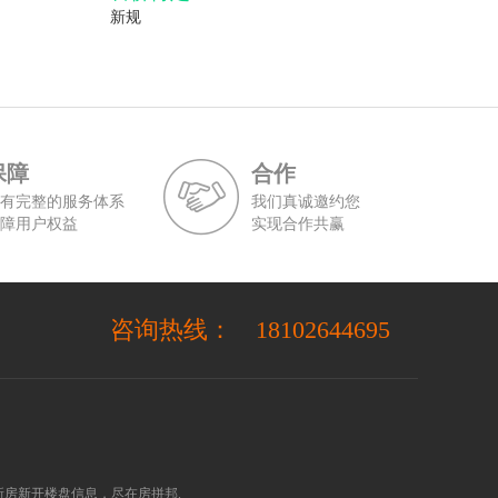
新规
保障
合作
有完整的服务体系
我们真诚邀约您
障用户权益
实现合作共赢
咨询热线：
18102644695
房新开楼盘信息，尽在房拼邦.