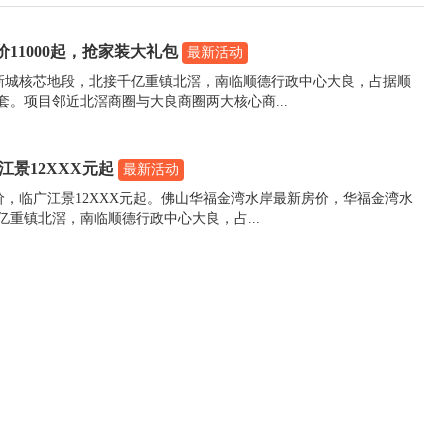
11000起，抢家装大礼包
最新活动
新城核芯地段，北接千亿重镇北滘，南临顺德行政中心大良，占据顺
。项目邻近北滘商圈与大良商圈两大核心商...
景12XXX元起
最新活动
，临广江景12XXX元起。佛山华福金湾水岸最新房价，华福金湾水
重镇北滘，南临顺德行政中心大良，占...