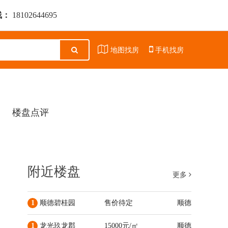
线：
18102644695
地图找房
手机找房
楼盘点评
附近楼盘
更多
1
顺德碧桂园
售价待定
顺德
1
龙光玖龙郡
15000元/㎡
顺德