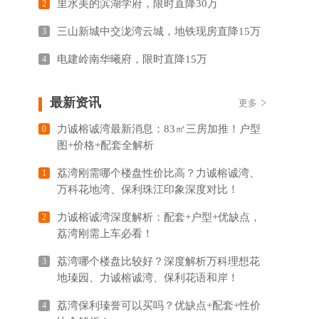
里水美的滨湖学府，限时直降30万
2
三山新城中交泷湾云城，地铁现房直降15万
3
电建岭南华曦府，限时直降15万
4
最新资讯
更多
力诚榕诚湾最新消息：83㎡三房加推！户型
0
图+价格+配套全解析
荔湾刚需哪个楼盘性价比高？力诚榕诚湾、
1
万科花地湾、保利珠江印象深度对比！
力诚榕诚湾深度解析：配套+户型+优缺点，
2
荔湾刚需上车必看！
荔湾哪个楼盘比较好？深度解析万科理想花
3
地瑧园、力诚榕诚湾、保利花语和岸！
荔湾保利瑧誉可以买吗？优缺点+配套+性价
4