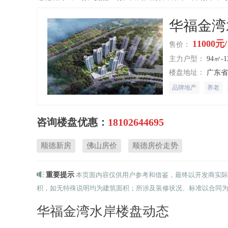
华福金湾
11000元
售价：
主力户型：
94㎡-
楼盘地址：
广东
品牌地产
养老
咨询楼盘优惠：
18102644695
顺德新房
佛山房价
顺德房价走势
重要提示
本页面内容仅供用户参考和借鉴，最终以开发商实际
积，如无特殊说明均为建筑面积；所涉及装修状况、标准以合同
华福金湾水岸楼盘动态