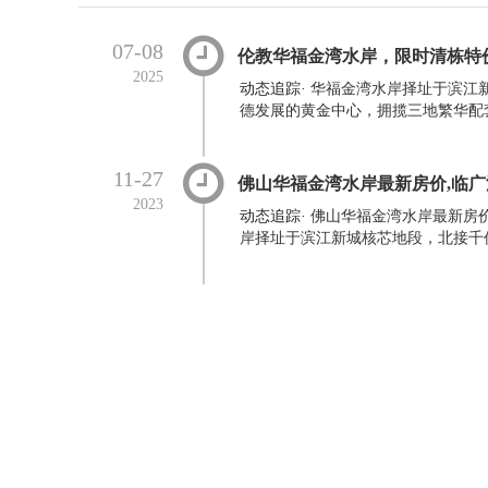
07-08
伦教华福金湾水岸，限时清栋特价
2025
动态追踪
·
华福金湾水岸择址于滨江
德发展的黄金中心，拥揽三地繁华配套
11-27
佛山华福金湾水岸最新房价,临广江
2023
动态追踪
·
佛山华福金湾水岸最新房价
岸择址于滨江新城核芯地段，北接千亿