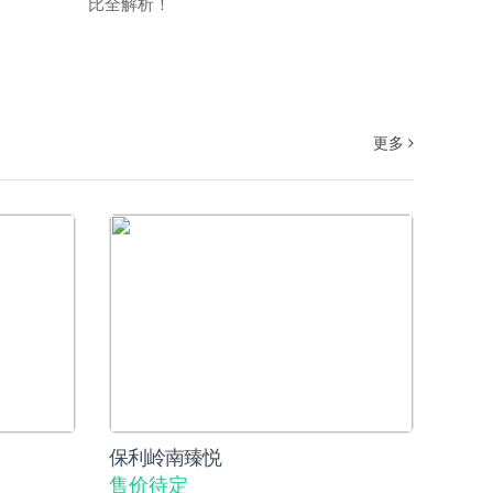
比全解析！
更多
保利岭南臻悦
售价待定