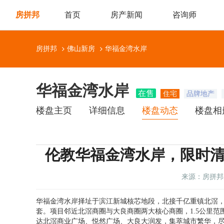
房拼邦
首页
房产新闻
咨询师
房拼邦
佛山新房
华福金湾水岸
华福金湾水岸
在售
住宅
品牌地产
楼盘主页
详细信息
楼盘动态
楼盘相
伦教华福金湾水岸，限时清栋
来源：房拼邦
华福金湾水岸择址于滨江新城核芯地段，北接千亿重镇北滘
套。项目邻近北滘商圈与大良商圈两大核心商圈，1.5公里
达北滘商业广场、悦然广场、大良大润发，集萃城市繁华，