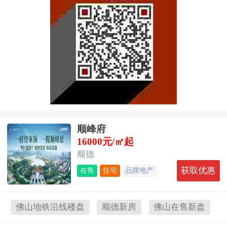
顺峰府
16000元/㎡起
顺德
获取优惠
在售
住宅
品牌地产
养老
婚房
低价房
地铁沿线
佛山地铁沿线楼盘
顺德新房
佛山在售新盘