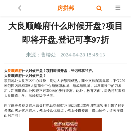
房拼邦
大良顺峰府什么时候开盘?项目
即将开盘,登记可享97折
来源：售楼处
2024-04-28 15:45:13
大
良顺峰府
什么时候开盘？项目即将开盘，登记可享97折。
大良顺峰府什么时候开盘？
项目地处大良东区中心板块，周边人居氛围成熟，商业文旅配套集聚，不仅250
米范围内就有3座大型商业中心顺德印象城、顺成顺融城，以及建设中的万象
汇，距离顺峰山公园也不过300米的步行距离。此外，教育方面，周边还配套有
大良顺峰小学、顺峰初级中学等。
想了解更多楼盘信息请拨打电话热线0757-86258815或咨询在线客服！想了解更
多佛山买房优惠信息，佛山楼盘优缺点，佛山楼市资讯，佛山房价，请关注佛
山房产网！