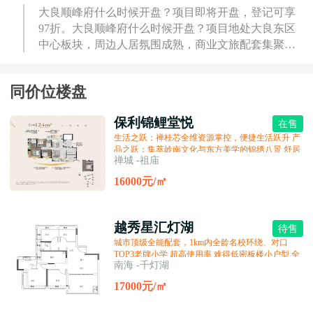
大良顺峰府什么时候开盘？项目即将开盘，登记可享
97折。大良顺峰府什么时候开盘？项目地处大良东区
中心板块，周边人居氛围成熟，商业文旅配套集聚，
不仅250米范...
同价位楼盘
保利锦鲤堂悦
在售
生活之跃：禅桂芯全维资源掌控，便捷生活跃升 产
品之跃：集萃岭南文化与东方美学的锦绣八景 舒居
禅城 -祖庙
之跃：片区首个新规户型，使用率接近100% 品质
之跃：精工匠筑，首个下沉会所，品质生活跃升 服
16000元/㎡
越秀星汇灯湖
待售
城市顶级全能配套，1km内全龄名校环绕、对口
TOP3老牌小学 超高使用率 难得低密板楼小户型 全
南海 -千灯湖
南向公园景舱
17000元/㎡