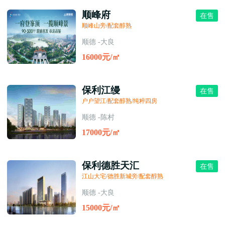
顺峰府
在售
顺峰山旁/配套醇熟
顺德 -大良
16000元/㎡
保利江缦
在售
户户望江/配套醇熟/纯粹四房
顺德 -陈村
17000元/㎡
保利德胜天汇
在售
江山大宅/德胜新城旁/配套醇熟
顺德 -大良
15000元/㎡