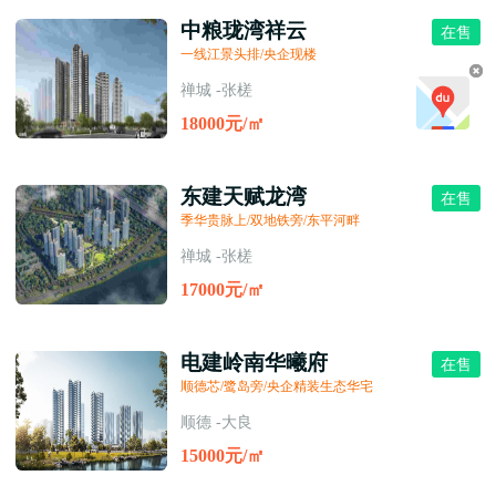
中粮珑湾祥云
在售
一线江景头排/央企现楼
禅城 -张槎
18000元/㎡
东建天赋龙湾
在售
季华贵脉上/双地铁旁/东平河畔
禅城 -张槎
17000元/㎡
电建岭南华曦府
在售
顺德芯/鹭岛旁/央企精装生态华宅
顺德 -大良
15000元/㎡