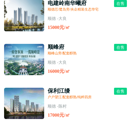
电建岭南华曦府
在售
顺德芯/鹭岛旁/央企精装生态华宅
顺德 -大良
15000元/㎡
顺峰府
在售
顺峰山旁/配套醇熟
顺德 -大良
16000元/㎡
保利江缦
在售
户户望江/配套醇熟/纯粹四房
顺德 -陈村
17000元/㎡