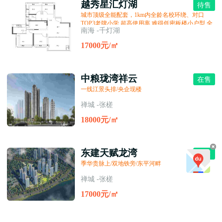
越秀星汇灯湖
待售
城市顶级全能配套，1km内全龄名校环绕、对口
TOP3老牌小学 超高使用率 难得低密板楼小户型 全
南海 -千灯湖
南向公园景舱
17000元/㎡
中粮珑湾祥云
在售
一线江景头排/央企现楼
禅城 -张槎
18000元/㎡
东建天赋龙湾
在售
季华贵脉上/双地铁旁/东平河畔
禅城 -张槎
17000元/㎡