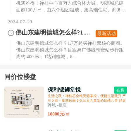
机遇难得！禅桂中心百万方综合体大城，明德城总建
面超100万㎡，由六个组团组成，集高端住宅、商务、
商业...
2024-07-19
佛山东建明德城怎么样?1.7万起买禅桂双核心商圈
最新活动
佛山东建明德城怎么样？1.7万起买禅桂双核心商圈。
佛山东建明德城怎么样？目距离广佛线朝安站步行距
离约 400 米；1站到桂城，6...
同价位楼盘
保利锦鲤堂悦
在售
生活之跃：禅桂芯全维资源掌控，便捷生活跃升 产
品之跃：集萃岭南文化与东方美学的锦绣八景 舒居
禅城 -祖庙
之跃：片区首个新规户型，使用率接近100% 品质
之跃：精工匠筑，首个下沉会所，品质生活跃升 服
16000元/㎡