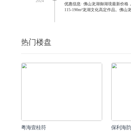
2024
优惠信息
·
佛山龙湖御湖境最新价格，
115-190m²龙湖文化高定作品。佛
热门楼盘
粤海壹桂符
保利海韵