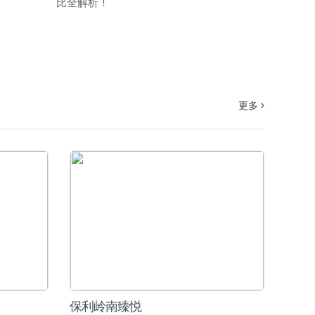
比全解析！
更多
保利岭南臻悦