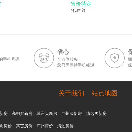
定
售价待定
4代住宅
省心
的手机号码
全方位服务
拥
您只需保持手机畅通
保
关于我们
站点地图
新房
高明买新房
其它买新房
广州买新房
清远买新房
明房价
其它房价
广州房价
清远房价