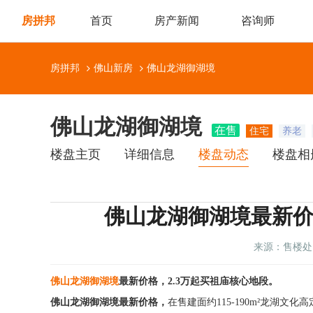
房拼邦
首页
房产新闻
咨询师
房拼邦
佛山新房
佛山龙湖御湖境
佛山龙湖御湖境
在售
住宅
养老
楼盘主页
详细信息
楼盘动态
楼盘相
佛山龙湖御湖境最新价格
来源：售楼处
佛山龙湖御湖境
最新价格，2.3万起买祖庙核心地段。
佛山龙湖御湖境
最新价格，
在售建面约115-190m²龙湖文化