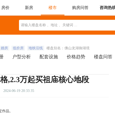
房价
新房
楼市
购房问答
咨询热
委托找房
本地楼市
近期开盘
楼盘动态
地图找房
婚房
低价房
地铁沿线
楼盘别名：佛山龙湖御湖境
册
户型分析
配套设施
价格趋势
楼盘问答
,2.3万起买祖庙核心地段
2024-06-19 20:33:35
高定作品。