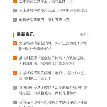
里水美的滨湖学府，限时直降30万
2
三山新城中交泷湾云城，地铁现房直降15万
3
电建岭南华曦府，限时直降15万
4
最新资讯
更多
力诚榕诚湾最新消息：83㎡三房加推！户型
0
图+价格+配套全解析
荔湾刚需哪个楼盘性价比高？力诚榕诚湾、
1
万科花地湾、保利珠江印象深度对比！
力诚榕诚湾深度解析：配套+户型+优缺点，
2
荔湾刚需上车必看！
荔湾哪个楼盘比较好？深度解析万科理想花
3
地瑧园、力诚榕诚湾、保利花语和岸！
荔湾保利瑧誉可以买吗？优缺点+配套+性价
4