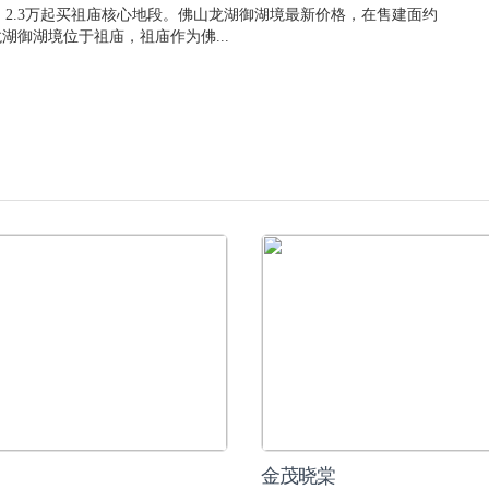
2.3万起买祖庙核心地段。佛山龙湖御湖境最新价格，在售建面约
山龙湖御湖境位于祖庙，祖庙作为佛...
金茂晓棠