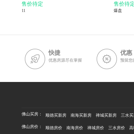
售价待定
售价待
11
爆盘
快捷
优惠
优惠房源尽在掌握
预留您
佛山买房：
顺德买新房
南海买新房
禅城买新房
三水买
佛山房价：
顺德房价
南海房价
禅城房价
三水房价
高