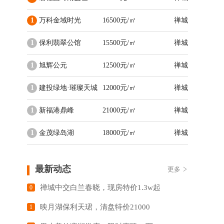
1
万科金域时光
16500元/㎡
禅城
1
保利翡翠公馆
15500元/㎡
禅城
1
旭辉公元
12500元/㎡
禅城
1
建投绿地·璀璨天城
12000元/㎡
禅城
1
新福港鼎峰
21000元/㎡
禅城
1
金茂绿岛湖
18000元/㎡
禅城
最新动态
更多
禅城中交白兰春晓，现房特价1.3w起
0
映月湖保利天珺，清盘特价21000
1