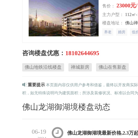
23000元
售价：
主力户型：
112㎡
楼盘地址：
佛山
养老
婚房
低
咨询楼盘优惠：
18102644695
佛山地铁沿线楼盘
禅城新房
佛山在售新盘
重要提示
本页面内容仅供用户参考和借鉴，最终以开发商实际
积，如无特殊说明均为建筑面积；所涉及装修状况、标准以合同
佛山龙湖御湖境楼盘动态
06-19
佛山龙湖御湖境最新价格,2.3万