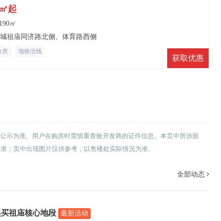
/㎡起
-190㎡
禅城祖庙同济路北侧、体育路西侧
价房
地铁沿线
获取优惠
公示为准。用户在购房时需慎重查验开发商的证件信息。本页中所涉面
为准；页中出现图片仅供参考，以售楼处实际情况为准。
全部动态
起买祖庙核心地段
最新活动