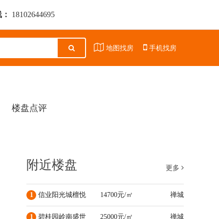
线：
18102644695
地图找房
手机找房
楼盘点评
附近楼盘
更多
1
信业阳光城檀悦
14700元/㎡
禅城
1
碧桂园岭南盛世
25000元/㎡
禅城