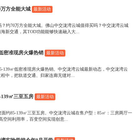
0万方全能大城
最新活动
吗？约70万方全能大城。佛山中交泷湾云城值得买吗？中交泷湾云城
海新交通，其TOD功能能够快速融入大...
9㎡低密准现房火爆热销
最新活动
5-139㎡低密准现房火爆热销。中交泷湾云城最新动态，中交泷湾云
程中，把轨道交通、归家连廊无缝对...
139㎡三至五房
最新活动
面约85-139㎡三至五房。中交泷湾云城在售户型：85㎡：三房两厅一
空间利用率，百变空间实现创意...