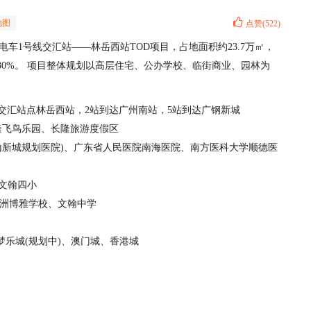
地图
点赞(522)
车1号线交汇站——林岳西站TOD项目，占地面积约23.7万㎡，
率30%。 项目整体规划以高层住宅、公办学校、临街商业、园林为
交汇站点林岳西站，2站到达广州南站，5站到达广钢新城
隆飞鸟乐园、长隆旅游度假区
山新城规划医院)、广东省人民医院南海医院、南方医科大学顺德医
文翰四小

洲博雅学校、文翰中学

梦乐城(规划中)、澳门城、香港城