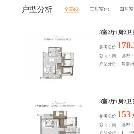
户型分析
全部(6)
三居室(4)
四居室(
3室2厅1厨2卫
178.
参考总价
朝向：南
类型
户型分析：
阔景阳台设
3室2厅1厨2卫
153
参考总价
朝向：南
类型
户型分析：
1、户