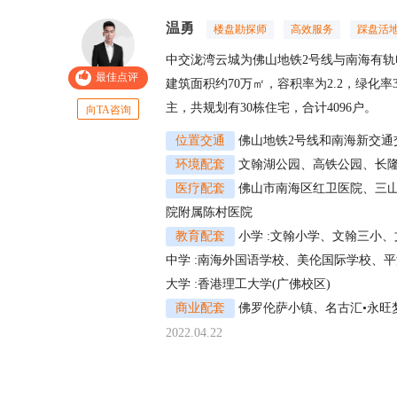
温勇
楼盘勘探师
高效服务
踩盘活
中交泷湾云城为佛山地铁2号线与南海有轨电
最佳点评
建筑面积约70万㎡，容积率为2.2，绿化
主，共规划有30栋住宅，合计4096户。
向TA咨询
位置交通
佛山地铁2号线和南海新交通
环境配套
文翰湖公园、高铁公园、长
医疗配套
佛山市南海区红卫医院、三
院附属陈村医院
教育配套
小学 :文翰小学、文翰三小、
中学 :南海外国语学校、美伦国际学校、平
大学 :香港理工大学(广佛校区)
商业配套
佛罗伦萨小镇、名古汇•永旺
2022.04.22