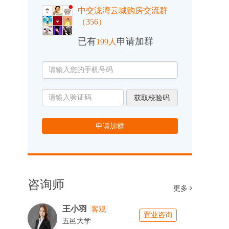
中交泷湾云城购房交流群
（356）
已有
申请加群
199人
获取校验码
申请加群
咨询师
更多
王小羽
客观
置业咨询
五邑大学