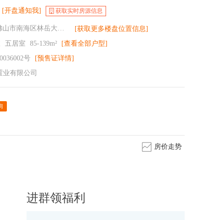
[开盘通知我]
获取实时房源信息
南海 - 广东省佛山市南海区林岳大道(佛山地铁2号线林岳西站)
[获取更多楼盘位置信息]
室
五居室
85-139m²
[查看全部户型]
036002号
[预售证详情]
置业有限公司
询
房价走势
进群领福利