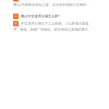
佛山2号线林岳西站上盖，从社区到地铁口仅相距数
十米。 从林岳西站出发，2站到广州南站，接入广州
问
佛山中交泷湾云城怎么样?
交通大网后，通过2号线，5站到海珠；而换乘22号
线，4站到广钢新城。 从项目自驾到广州也便利，与
答
中交泷湾云城位于三山新城，三山新城北接荔
珠江新城直线距离约16公里，约一集电视剧的时间，
湾、海珠，南握广州南站，甚至将珠江新城的摩天大
即可到达。
楼收入眼底，是广佛同城的前沿阵地。 同时，三山
新城位于禅南顺三大经济强区的腹地，可谓左右逢
迎，先天优势出色。 事实上，佛山把事关城市能级
跃升的科创放在三龙湾，而其龙头是三山新城，做佛
山“中关村”。