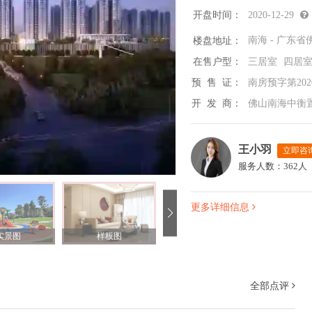
开盘时间：
2020-12-29
楼盘地址：
在售户型：
三居室
四居
预 售 证：
南房预字第2020
开 发 商：
佛山南海中衡
王小羽
立即咨
服务人数：362人
更多详细信息
实景图
样板图
户型图
全部点评