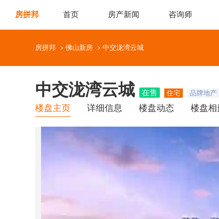
房拼邦
首页
房产新闻
咨询师
房拼邦
佛山新房
中交泷湾云城
中交泷湾云城
在售
住宅
品牌地产
楼盘主页
详细信息
楼盘动态
楼盘相