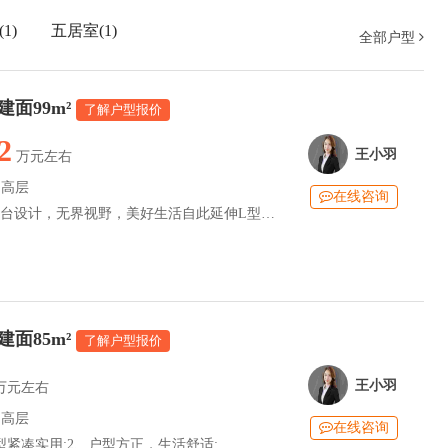
1)
五居室(1)
全部户型
建面99m²
了解户型报价
2
王小羽
万元左右
：高层
在线咨询
计，无界视野，美好生活自此延伸L型明亮厨房，收纳有序，洗切炒取一步到位
建面85m²
了解户型报价
王小羽
万元左右
：高层
在线咨询
型紧凑实用;2、户型方正，生活舒适;