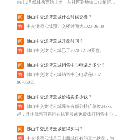
佛山2号线林岳西站上盖，从社区到地铁口仅相距数
十米。 从林岳西站出发，2站到广州南站，接入广州
问
佛山中交泷湾云城什么时候交楼？
交通大网后，通过2号线，5站到海珠；而换乘22号
线，4站到广钢新城。 从项目自驾到广州也便利，与
答
中交泷湾云城预计交楼时间为2023-06-30
珠江新城直线距离约16公里，约一集电视剧的时间，
问
佛山中交泷湾云城开盘时间？
即可到达。
答
佛山中交泷湾云城已于2020-12-29开盘。
问
佛山中交泷湾云城销售中心电话是多少？
答
佛山中交泷湾云城销售中心电话是0757-
86705015
问
佛山中交泷湾云城价格卖多少钱？
答
佛山中交龙湾云城现在有部分特价单位24xxx
起，具体优惠可咨询在线客服或免费拨打销售中心热
线 0757-86705015。
问
佛山中交泷湾云城值得买吗？
答
中交泷湾云城是三山新城仅有的真地铁盘，为