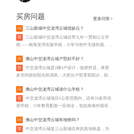
买房问题
更多问答
问
三山新城中交泷湾云城优缺点？
答
三山新城中交泷湾云城自带九年一贯制公立学
校——南海龙湾实验学校，小学与初中无缝衔接。
值得一提的是，该校小学规划36班，初中24班，而业
问
佛山中交泷湾云城户型好不好？
主规划仅有4000多户，与广州多个带学校的大盘相
较，优势明显。
答
中交泷湾云城是2梯4户设计，低密舒适，将更
多空间留给阳光和清风；大部分户型享双阳台，卧室
配阔景飘窗，引景入室；主卧全是套房设计，私密尊
问
佛山中交泷湾云城读什么学校？
贵。
答
中交泷湾云城项目5公里范围内，还有10多所优
质学校，15年教育配套一应俱全，包括南海外国语学
校、佛山美伦国际学校等名声响亮的国际学校。
问
佛山中交泷湾云城有地铁吗？
答
中交泷湾云城是三山新城仅有的真地铁盘，为