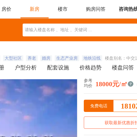
房价
新房
楼市
购房问答
咨询热
委托找房
本地楼市
近期开盘
楼盘动态
地图找房
大型社区
养老
婚房
生态产业房
地铁沿线
楼盘别名：中交
册
户型分析
配套设施
价格趋势
楼盘问答
参考
18000元/㎡
均价
1810
免费电话
获取最新优惠折