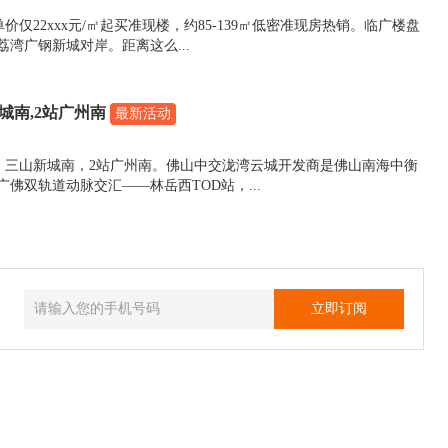
仅22xxx元/㎡起买准现楼，约85-139㎡低密准现房热销。临广楼盘
湾广钢新城对岸。距离这么...
城南,2站广州南
最新活动
，三山新城南，2站广州南。佛山中交泷湾云城开发商是佛山南海中衡
佛双轨道动脉交汇——林岳西TOD站，...
立即订阅