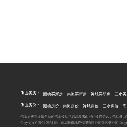
佛山买房：
顺德买新房
南海买新房
禅城买新房
三水买
佛山房价：
顺德房价
南海房价
禅城房价
三水房价
高
佛山房拼邦提供全新的佛山楼盘动态以及佛山房产楼市信息，包括佛山
Copyright © 2021-2028 佛山市星驰房地产代理有限公司景区分公司 fangpb.com