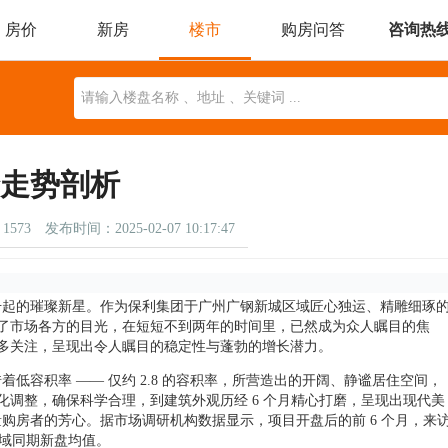
房价
新房
楼市
购房问答
咨询热
委托找房
本地楼市
近期开盘
楼盘动态
地图找房
价走势剖析
1573
发布时间：2025-02-07 10:17:47
升起的璀璨新星。作为保利集团于广州广钢新城区域匠心独运、精雕细琢
吸引了市场各方的目光，在短短不到两年的时间里，已然成为众人瞩目的焦
发诸多关注，呈现出令人瞩目的稳定性与蓬勃的增长潜力。
低容积率 —— 仅约 2.8 的容积率，所营造出的开阔、静谧居住空间，
优化调整，确保科学合理，到建筑外观历经 6 个月精心打磨，呈现出现代美
购房者的芳心。据市场调研机构数据显示，项目开盘后的前 6 个月，来
同区域同期新盘均值。