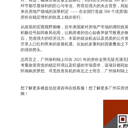
对、筛选，确保房屋质量坚如磐石，到内部空间依据 500 
环节都尽显保利的匠心与专业。而背后强大的央企背景，宛
来在房地产领域的深厚积淀 —— 在全国打造超 500 个
房价在稳定增长的轨道上稳步前行。
从政策的宏观视野俯瞰，近年来国家对房地产市场的调控政
积极信号如同春风化雨，让购房者的信心如春笋拔节般逐步
石，凭借强大的经济活力、丰富的就业机会以及优质的公共资源
尽享人口红利带来的发展机遇。在如此多重利好因素叠加之下，
的强劲势头。
总而言之，广州保利锦上印在 2025 年的房价走势无疑充
考量政策营造的稳定环境以及旺盛的市场需求，该项目都宛
怀揣购房梦想、寻觅投资良机的有志之士而言，广州保利锦
想了解更多楼盘信息请咨询在线客服！想了解更多广州买房
网！