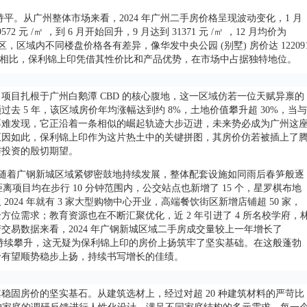
，与上月持平。从广州整体市场来看，2024 年广州二手房价格呈现波动变化，1 月
2 元 /㎡ ，到 6 月开始回升，9 月达到 31371 元 /㎡ ，12 月均价为
荔湾区，区域内不同楼盘价格各有差异，像华发中央公园 (别墅) 房价达 12209
，与这些楼盘相比，保利锦上印凭借其性价比和产品优势，在市场中占据独特地位。
项目扎根于广州白鹅潭 CBD 的核心腹地，这一区域仿若一位天赋异禀的
 5 年，该区域房价年均涨幅达到约 8%，土地价值攀升超 30%，当与
不难发现，它正沿着一条相似的崛起轨迹大步迈进，未来势必成为广州这
正因如此，保利锦上印作为这片热土中的关键拼图，其房价仿若被插上了
与投资的殷切期望。
开。随着广钢新城区域紧锣密鼓地持续发展，整体配套设施如同雨后春笋般逐
距离项目均在步行 10 分钟范围内，公交站点也新增了 15 个，星罗棋布地
24 年就有 3 家大型购物中心开业，高端餐饮街区新增店铺超 50 家，
位需求；教育资源也在不断汇聚优化，近 2 年引进了 4 所名校学府，
易数据来看，2024 年广钢新城区域二手房成交量较上一年增长了
跃度持续攀升，这无疑为保利锦上印的房价上扬筑牢了坚实基础。在这般蓬勃
价有望顺势稳步上扬，持续书写增长的佳绩。
稳固房价的坚实基石。从建筑选材上，经过对超 20 种建筑材料的严苛比