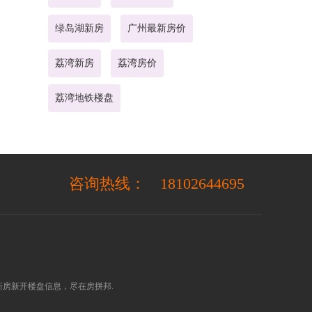
绿岛湖新房
广州最新房价
荔湾新房
荔湾房价
荔湾地铁楼盘
咨询热线：
18102644695
房新开楼盘信息，尽在房拼邦.