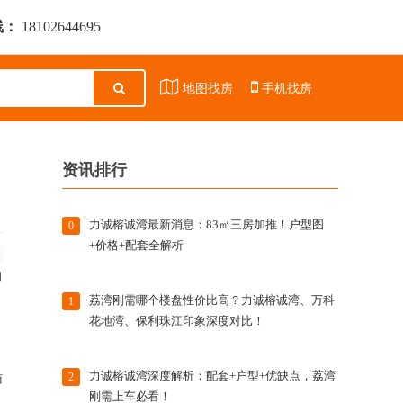
线：
18102644695
地图找房
手机找房
资讯排行
力诚榕诚湾最新消息：83㎡三房加推！户型图
0
+价格+配套全解析
的
荔湾刚需哪个楼盘性价比高？力诚榕诚湾、万科
1
花地湾、保利珠江印象深度对比！
力诚榕诚湾深度解析：配套+户型+优缺点，荔湾
2
访
刚需上车必看！