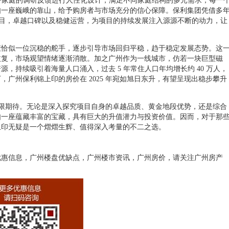
余户家庭的调研反馈进行人性化设计，满足不同家庭结构的多元需求，每一
如一座巍峨的靠山，给予购房者与市场充分的信心保障。保利集团凭借多
优质项目，卓越口碑以及稳健运营，为项目的持续发展注入源源不断的动力，让
策恰似一位沉稳的舵手，逐步引导市场回归平稳，趋于稳定发展态势。这
恢复，市场观望情绪逐渐消散。加之广州作为一线城市，仿若一块巨型磁
，持续吸引着海量人口涌入，过去 5 年常住人口年均增长约 40 万人，
广州保利锦上印的房价在 2025 年宛如旭日东升，有望呈现出稳步攀升
满无限期待。无论是深入探究项目自身的卓越品质、黄金地段优势，还是综合
如一座蕴藏丰富的宝藏，具有巨大的升值潜力与投资价值。因而，对于那
上印无疑是一个熠熠生辉、值得深入考量的不二之选。
优惠信息，广州楼盘优缺点，
广州
楼市资讯，
广州
房价，请关注
广州
房产