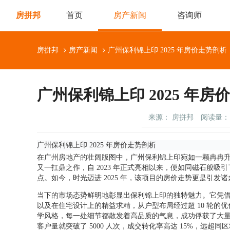
房拼邦
首页
房产新闻
咨询师
房拼邦
房产新闻
广州保利锦上印 2025 年房价走势剖析
广州保利锦上印 2025 年房
来源： 房拼邦
阅读量： 
广州
保利锦上印
2025 年房价走势剖析
在广州房地产的壮阔版图中，广州保利锦上印宛如一颗冉冉
又一扛鼎之作，自 2023 年正式亮相以来，便如同磁石般
点。如今，时光迈进 2025 年，该项目的房价走势更是引
当下的市场态势鲜明地彰显出保利锦上印的独特魅力。它凭借着
以及在住宅设计上的精益求精，从户型布局经过超 10 轮的
学风格，每一处细节都散发着高品质的气息，成功俘获了大量
客户量就突破了 5000 人次，成交转化率高达 15%，远超