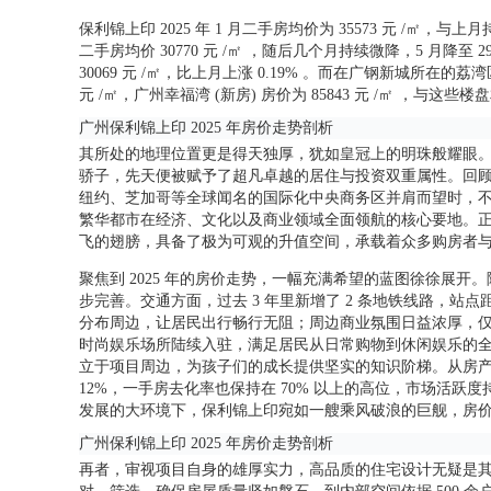
保利锦上印 2025 年 1 月二手房均价为 35573 元 /㎡
二手房均价 30770 元 /㎡ ，随后几个月持续微降，5 月降至 2957
30069 元 /㎡，比上月上涨 0.19% 。而在广钢新城所在的
元 /㎡，广州幸福湾 (新房) 房价为 85843 元 /㎡ 
广州保利锦上印 2025 年房价走势剖析
其所处的地理位置更是得天独厚，犹如皇冠上的明珠般耀眼。
骄子，先天便被赋予了超凡卓越的居住与投资双重属性。回顾过去
纽约、芝加哥等全球闻名的国际化中央商务区并肩而望时，
繁华都市在经济、文化以及商业领域全面领航的核心要地。
飞的翅膀，具备了极为可观的升值空间，承载着众多购房者
聚焦到 2025 年的房价走势，一幅充满希望的蓝图徐徐展
步完善。交通方面，过去 3 年里新增了 2 条地铁线路，站点
分布周边，让居民出行畅行无阻；周边商业氛围日益浓厚，仅 20
时尚娱乐场所陆续入驻，满足居民从日常购物到休闲娱乐的全方
立于项目周边，为孩子们的成长提供坚实的知识阶梯。从房产交
12%，一手房去化率也保持在 70% 以上的高位，市场活
发展的大环境下，保利锦上印宛如一艘乘风破浪的巨舰，房
广州保利锦上印 2025 年房价走势剖析
再者，审视项目自身的雄厚实力，高品质的住宅设计无疑是其