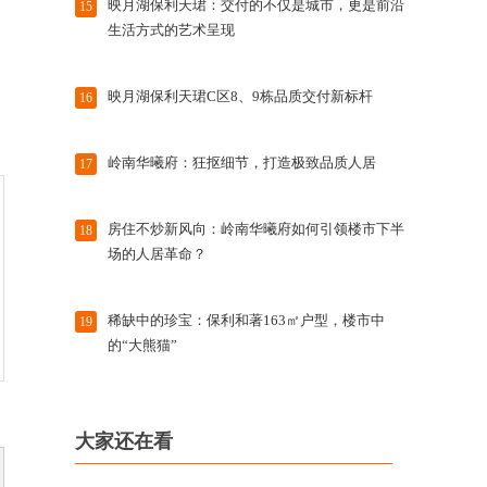
映月湖保利天珺：交付的不仅是城市，更是前沿
15
生活方式的艺术呈现
映月湖保利天珺C区8、9栋品质交付新标杆
16
岭南华曦府：狂抠细节，打造极致品质人居
17
房住不炒新风向：岭南华曦府如何引领楼市下半
18
场的人居革命？
稀缺中的珍宝：保利和著163㎡户型，楼市中
19
的“大熊猫”
大家还在看