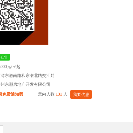
在售
6000元/㎡起
荔湾东漖南路和东漖北路交汇处
广州东灏房地产开发有限公司
息免费通知我
意向人数
131
人
我要优惠