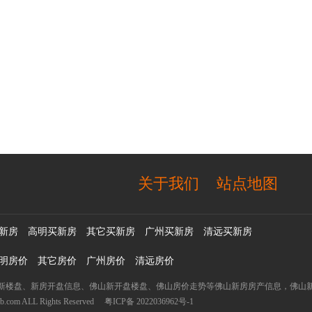
关于我们
站点地图
新房
高明买新房
其它买新房
广州买新房
清远买新房
明房价
其它房价
广州房价
清远房价
新楼盘、新房开盘信息、佛山新开盘楼盘、佛山房价走势等佛山新房房产信息，佛山新
 ALL Rights Reserved
粤ICP备 2022036962号-1