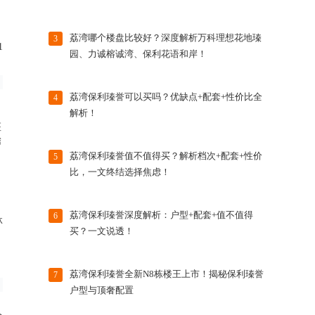
荔湾哪个楼盘比较好？深度解析万科理想花地瑧
3
1
园、力诚榕诚湾、保利花语和岸！
荔湾保利瑧誉可以买吗？优缺点+配套+性价比全
4
解析！
座
腾
荔湾保利瑧誉值不值得买？解析档次+配套+性价
5
比，一文终结选择焦虑！
荔湾保利瑧誉深度解析：户型+配套+值不值得
6
林
买？一文说透！
荔湾保利瑧誉全新N8栋楼王上市！揭秘保利瑧誉
7
户型与顶奢配置